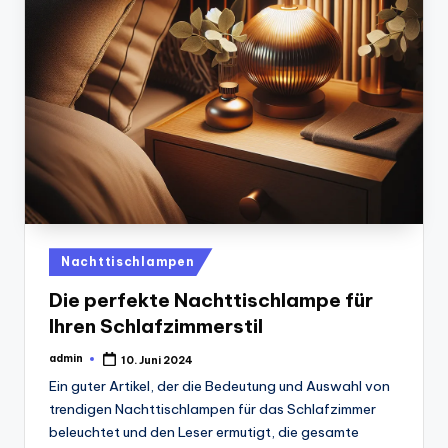
Posted
Nachttischlampen
in
Die perfekte Nachttischlampe für
Ihren Schlafzimmerstil
admin
10. Juni 2024
Posted
by
Ein guter Artikel, der die Bedeutung und Auswahl von
trendigen Nachttischlampen für das Schlafzimmer
beleuchtet und den Leser ermutigt, die gesamte