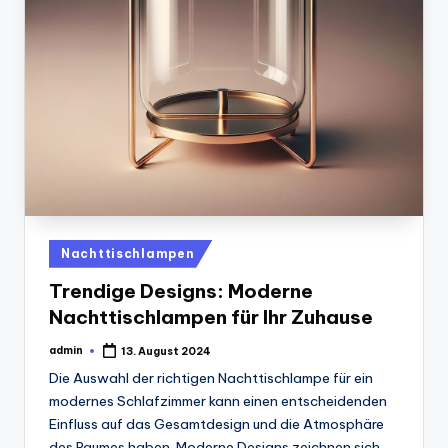
Posted
Nachttischlampen
in
Trendige Designs: Moderne
Nachttischlampen für Ihr Zuhause
admin
13. August 2024
Posted
by
Die Auswahl der richtigen Nachttischlampe für ein
modernes Schlafzimmer kann einen entscheidenden
Einfluss auf das Gesamtdesign und die Atmosphäre
des Raumes haben. Moderne Designs zeichnen sich