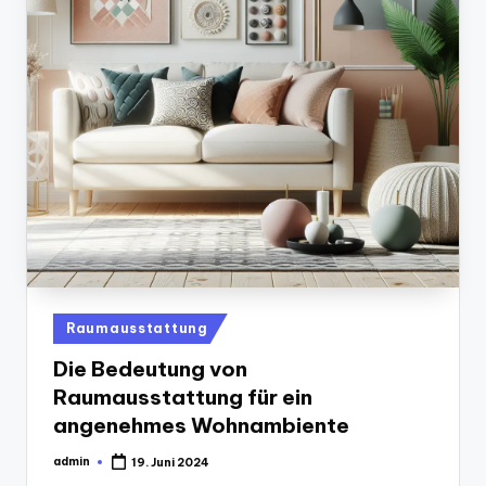
Posted
Raumausstattung
in
Die Bedeutung von
Raumausstattung für ein
angenehmes Wohnambiente
admin
19. Juni 2024
Posted
by