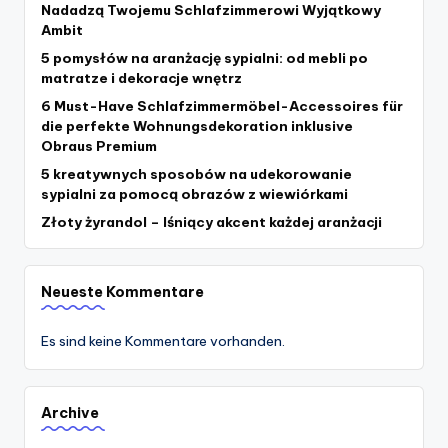
Nadadzą Twojemu Schlafzimmerowi Wyjątkowy
Ambit
5 pomysłów na aranżację sypialni: od mebli po
matratze i dekoracje wnętrz
6 Must-Have Schlafzimmermöbel-Accessoires für
die perfekte Wohnungsdekoration inklusive
Obraus Premium
5 kreatywnych sposobów na udekorowanie
sypialni za pomocą obrazów z wiewiórkami
Złoty żyrandol – lśniący akcent każdej aranżacji
Neueste Kommentare
Es sind keine Kommentare vorhanden.
Archive