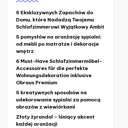
5 Ekskluzywnych Zapachów do
Domu, które Nadadzą Twojemu
Schlafzimmerowi Wyjątkowy Ambit
5 pomysłów na aranżację sypialni:
od mebli po matratze i dekoracje
wnętrz
6 Must-Have Schlafzimmermöbel-
Accessoires für die perfekte
Wohnungsdekoration inklusive
Obraus Premium
5 kreatywnych sposobów na
udekorowanie sypialni za pomocą
obrazów z wiewiórkami
Złoty żyrandol – lśniący akcent
każdej aranżacji