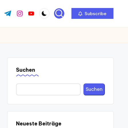
Subscribe
ok.com
tter.com
t.me
instagram.com
youtube.com
Suchen
Suchen
Neueste Beiträge