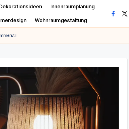
Dekorationsideen
Innenraumplanung
facebo
twi
mmerdesign
Wohnraumgestaltung
immerstil