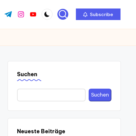
Subscribe
ok.com
tter.com
t.me
instagram.com
youtube.com
Suchen
Suchen
Neueste Beiträge