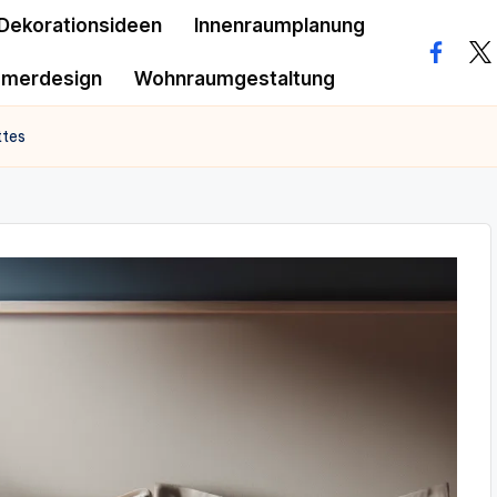
Dekorationsideen
Innenraumplanung
facebo
twi
mmerdesign
Wohnraumgestaltung
ttes