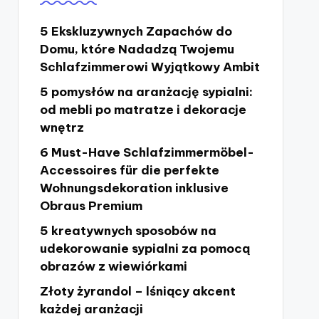
5 Ekskluzywnych Zapachów do
Domu, które Nadadzą Twojemu
Schlafzimmerowi Wyjątkowy Ambit
5 pomysłów na aranżację sypialni:
od mebli po matratze i dekoracje
wnętrz
6 Must-Have Schlafzimmermöbel-
Accessoires für die perfekte
Wohnungsdekoration inklusive
Obraus Premium
5 kreatywnych sposobów na
udekorowanie sypialni za pomocą
obrazów z wiewiórkami
Złoty żyrandol – lśniący akcent
każdej aranżacji