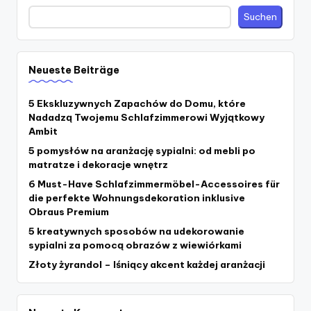
Suchen
Neueste Beiträge
5 Ekskluzywnych Zapachów do Domu, które
Nadadzą Twojemu Schlafzimmerowi Wyjątkowy
Ambit
5 pomysłów na aranżację sypialni: od mebli po
matratze i dekoracje wnętrz
6 Must-Have Schlafzimmermöbel-Accessoires für
die perfekte Wohnungsdekoration inklusive
Obraus Premium
5 kreatywnych sposobów na udekorowanie
sypialni za pomocą obrazów z wiewiórkami
Złoty żyrandol – lśniący akcent każdej aranżacji