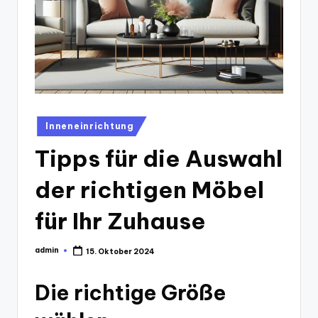
Posted
Inneneinrichtung
in
Tipps für die Auswahl
der richtigen Möbel
für Ihr Zuhause
admin
15. Oktober 2024
Posted
by
Die richtige Größe