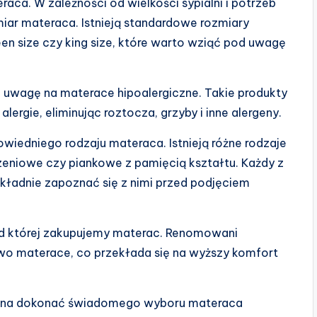
aca. W zależności od wielkości sypialni i potrzeb
iar materaca. Istnieją standardowe rozmiary
en size czy king size, które warto wziąć pod uwagę
ć uwagę na materace hipoalergiczne. Takie produkty
rgie, eliminując roztocza, grzyby i inne alergeny.
iedniego rodzaju materaca. Istnieją różne rodzaje
szeniowe czy piankowe z pamięcią kształtu. Każdy z
okładnie zapoznać się z nimi przed podjęciem
od której zakupujemy materac. Renomowani
owo materace, co przekłada się na wyższy komfort
można dokonać świadomego wyboru materaca