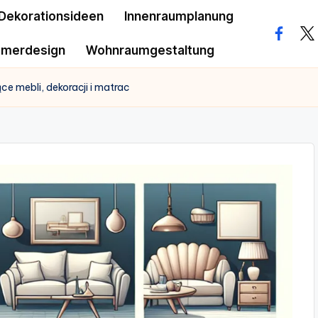
Dekorationsideen
Innenraumplanung
facebo
twi
mmerdesign
Wohnraumgestaltung
ce mebli, dekoracji i matrac