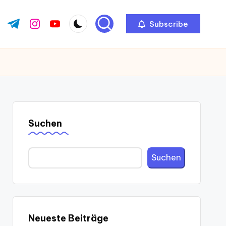
Subscribe
ok.com
tter.com
t.me
instagram.com
youtube.com
Suchen
Suchen
Neueste Beiträge