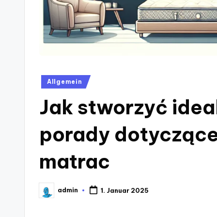
Posted
Allgemein
in
Jak stworzyć ideal
porady dotyczące 
matrac
admin
1. Januar 2025
Posted
by