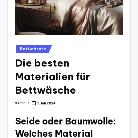
Posted
Bettwäsche
in
Die besten
Materialien für
Bettwäsche
admin
1. Juli 2024
Posted
by
Seide oder Baumwolle:
Welches Material