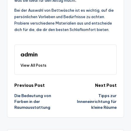
was sie ideal für den Alltag macht.
Bei der Auswahl von Bettwäsche ist es wichtig, auf die
persönlichen Vorlieben und Bedürfnisse zu achten.
Probiere verschiedene Materialien aus und entscheide
dich für die, die dir den besten Schlafkomfort bieten.
admin
View All Posts
Post
Previous Post
Next Post
Die Bedeutung von
Tipps zur
navigation
Farben in der
Inneneinrichtung für
Raumausstattung
kleine Räume