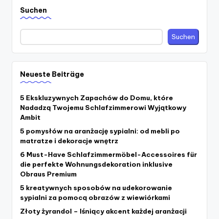
Suchen
Suchen
Neueste Beiträge
5 Ekskluzywnych Zapachów do Domu, które
Nadadzą Twojemu Schlafzimmerowi Wyjątkowy
Ambit
5 pomysłów na aranżację sypialni: od mebli po
matratze i dekoracje wnętrz
6 Must-Have Schlafzimmermöbel-Accessoires für
die perfekte Wohnungsdekoration inklusive
Obraus Premium
5 kreatywnych sposobów na udekorowanie
sypialni za pomocą obrazów z wiewiórkami
Złoty żyrandol – lśniący akcent każdej aranżacji