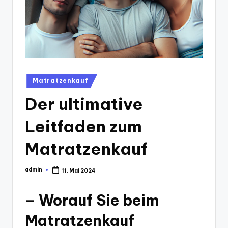
Posted
Matratzenkauf
in
Der ultimative
Leitfaden zum
Matratzenkauf
admin
11. Mai 2024
Posted
by
– Worauf Sie beim
Matratzenkauf