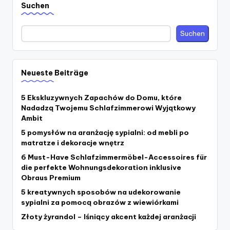
Suchen
Suchen
Neueste Beiträge
5 Ekskluzywnych Zapachów do Domu, które
Nadadzą Twojemu Schlafzimmerowi Wyjątkowy
Ambit
5 pomysłów na aranżację sypialni: od mebli po
matratze i dekoracje wnętrz
6 Must-Have Schlafzimmermöbel-Accessoires für
die perfekte Wohnungsdekoration inklusive
Obraus Premium
5 kreatywnych sposobów na udekorowanie
sypialni za pomocą obrazów z wiewiórkami
Złoty żyrandol – lśniący akcent każdej aranżacji