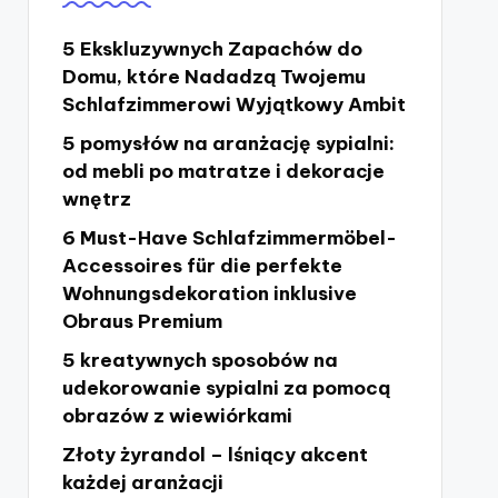
5 Ekskluzywnych Zapachów do
Domu, które Nadadzą Twojemu
Schlafzimmerowi Wyjątkowy Ambit
5 pomysłów na aranżację sypialni:
od mebli po matratze i dekoracje
wnętrz
6 Must-Have Schlafzimmermöbel-
Accessoires für die perfekte
Wohnungsdekoration inklusive
Obraus Premium
5 kreatywnych sposobów na
udekorowanie sypialni za pomocą
obrazów z wiewiórkami
Złoty żyrandol – lśniący akcent
każdej aranżacji