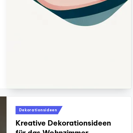
Posted
Dekorationsideen
in
Kreative Dekorationsideen
für das Wohnzimmer