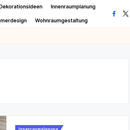
Dekorationsideen
Innenraumplanung
facebo
twi
mmerdesign
Wohnraumgestaltung
Posted
Innenraumplanung