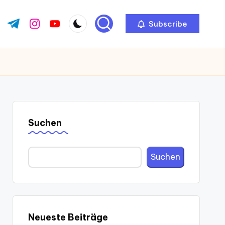
Subscribe
ok.com
tter.com
t.me
instagram.com
youtube.com
Suchen
Suchen
Neueste Beiträge